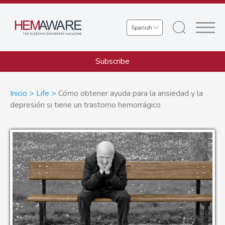
Skip
to
Select
main
your
content
language
Subscribe
Sobrescribir
Inicio
Life
Cómo obtener ayuda para la ansiedad y la
depresión si tiene un trastorno hemorrágico
enlaces
de
ayuda
a
la
navegación