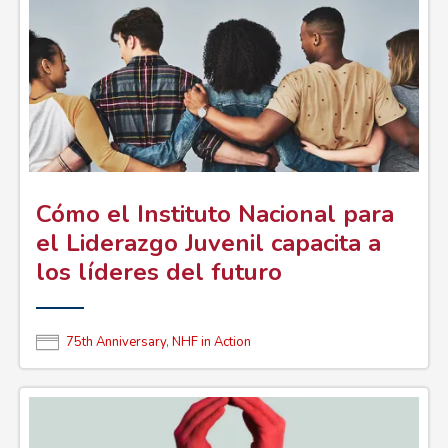
de
ayuda
a
la
navegación
Cómo el Instituto Nacional para
el Liderazgo Juvenil capacita a
los líderes del futuro
75th Anniversary
,
NHF in Action