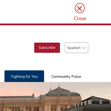
×
Close
Select
Subscribe
your
language
Fighting for You
Community Pulse