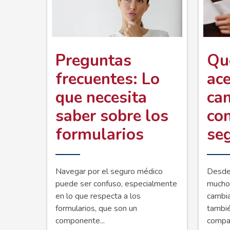
ayuda
a
Preguntas
Qu
la
frecuentes: Lo
ace
navegación
que necesita
ca
saber sobre los
co
formularios
se
Navegar por el seguro médico
Desde 
puede ser confuso, especialmente
mucho
en lo que respecta a los
cambia
formularios, que son un
tambié
componente...
compañ