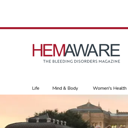
Skip
to
main
content
Primary
Life
Mind & Body
Women's Health
links