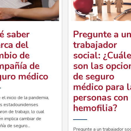
é saber
Pregunte a u
rca del
trabajador
mbio de
social: ¿Cuál
mpañía de
son las opcio
guro médico
de seguro
médico para l
personas con
el inicio de la pandemia,
s estadounidenses
hemofilia?
ron de trabajo, lo cual
n implica cambiar de
ía de seguro...
Pregunte a un trabajador soc