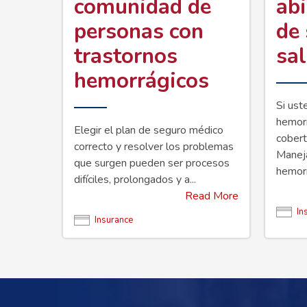
comunidad de
abi
personas con
de
trastornos
sa
hemorrágicos
Si ust
hemorr
Elegir el plan de seguro médico
cobert
correcto y resolver los problemas
Maneja
que surgen pueden ser procesos
hemorr
difíciles, prolongados y a...
Read More
In
Insurance