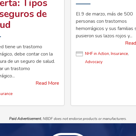
erta: Tipos
 seguros de
El 9 de marzo, más de 500
personas con trastornos
lud
hemorrágicos y sus familias 
pusieron sus lazos rojos y...
Read
ed tiene un trastorno
ágico, debe contar con la
NHF in Action
,
Insurance
,
ura de un seguro de salud.
Advocacy
r un trastorno
ágico...
Read More
surance
Paid Advertisement.
NBDF does not endorse products or manufacturers.