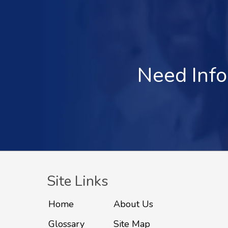
Need Info
Site Links
Home
About Us
Glossary
Site Map