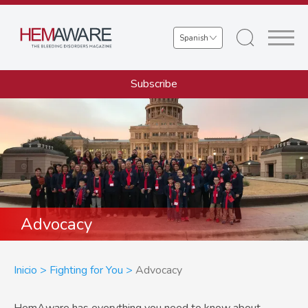
Skip
to
Select
main
your
content
language
Subscribe
Advocacy
Sobrescribir
Inicio
Fighting for You
Advocacy
enlaces