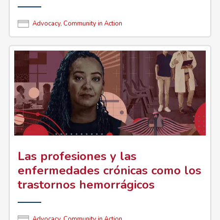
Advocacy
,
Community in Action
Las profesiones y las
enfermedades crónicas como los
trastornos hemorrágicos
Advocacy
,
Community in Action