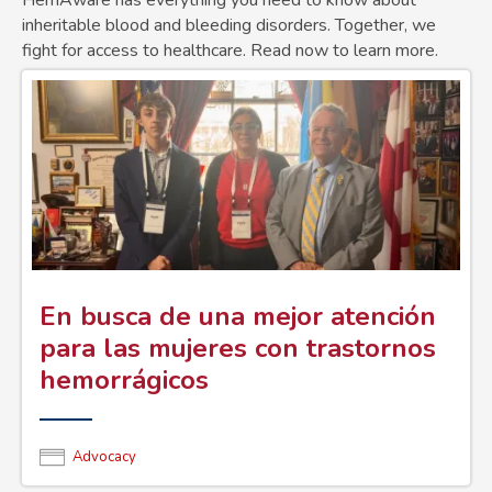
HemAware has everything you need to know about
de
inheritable blood and bleeding disorders. Together, we
fight for access to healthcare. Read now to learn more.
ayuda
a
la
navegación
En busca de una mejor atención
para las mujeres con trastornos
hemorrágicos
Advocacy