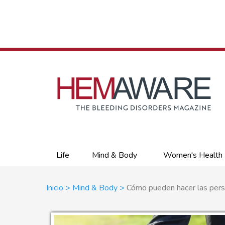
Skip
to
main
content
Primary
Life
Mind & Body
Women's Health
links
Sobrescribir
Inicio
Mind & Body
Cómo pueden hacer las perso
enlaces