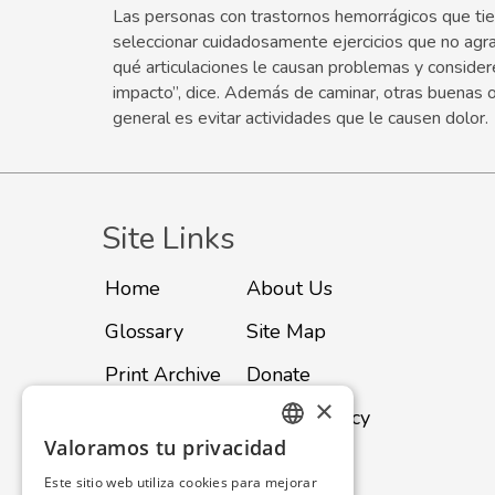
Las personas con trastornos hemorrágicos que tie
seleccionar cuidadosamente ejercicios que no agr
qué articulaciones le causan problemas y consider
impacto”, dice. Además de caminar, otras buenas op
general es evitar actividades que le causen dolor.
Site Links
Home
About Us
Glossary
Site Map
Print Archive
Donate
×
Advertise
Privacy Policy
Valoramos tu privacidad
ENGLISH
Subscribe
Contact
Este sitio web utiliza cookies para mejorar
SPANISH