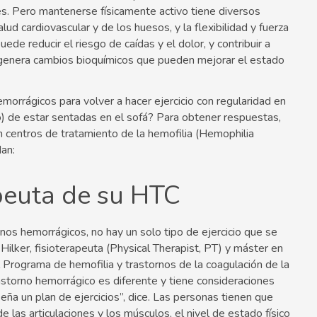
es. Pero mantenerse físicamente activo tiene diversos
 cardiovascular y de los huesos, y la flexibilidad y fuerza
ede reducir el riesgo de caídas y el dolor, y contribuir a
 genera cambios bioquímicos que pueden mejorar el estado
orrágicos para volver a hacer ejercicio con regularidad en
) de estar sentadas en el sofá? Para obtener respuestas,
 centros de tratamiento de la hemofilia (Hemophilia
an:
apeuta de su HTC
os hemorrágicos, no hay un solo tipo de ejercicio que se
ilker, fisioterapeuta (Physical Therapist, PT) y máster en
l Programa de hemofilia y trastornos de la coagulación de la
storno hemorrágico es diferente y tiene consideraciones
ña un plan de ejercicios”, dice. Las personas tienen que
e las articulaciones y los músculos, el nivel de estado físico