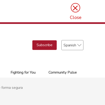
×
Close
Select
Subscribe
your
language
Fighting for You
Community Pulse
e forma segura