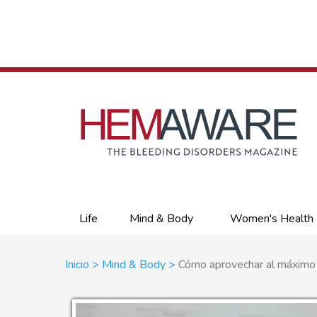
Skip
to
main
content
Primary
Life
Mind & Body
Women's Health
links
Sobrescribir
Inicio
Mind & Body
Cómo aprovechar al máximo l
enlaces