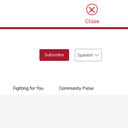
×
Close
Select
Subscribe
your
language
Fighting for You
Community Pulse