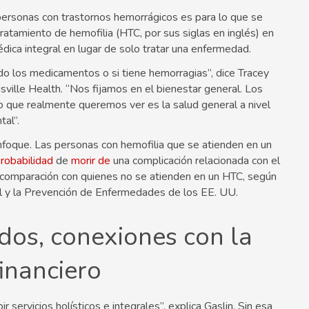
personas con trastornos hemorrágicos es para lo que se
atamiento de hemofilia (HTC, por sus siglas en inglés) en
édica integral en lugar de solo tratar una enfermedad.
 los medicamentos o si tiene hemorragias”, dice Tracey
isville Health. “Nos fijamos en el bienestar general. Los
o que realmente queremos ver es la salud general a nivel
tal”.
nfoque. Las personas con hemofilia que se atienden en un
obabilidad
de
morir de
una complicación relacionada con el
 comparación con quienes no se atienden en un HTC, según
ol y la Prevención de Enfermedades de los EE. UU.
dos, conexiones con la
inanciero
r servicios holísticos e integrales”, explica Gaslin. Sin esa