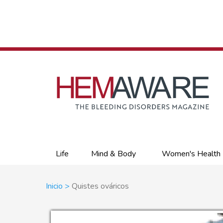
Skip
to
main
content
Primary
Life
Mind & Body
Women's Health
links
Sobrescribir
Inicio
Quistes ováricos
enlaces