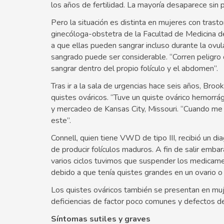
los años de fertilidad. La mayoría desaparece sin
Pero la situación es distinta en mujeres con trast
ginecóloga-obstetra de la Facultad de Medicina de
a que ellas pueden sangrar incluso durante la ovula
sangrado puede ser considerable. “Corren peligro 
sangrar dentro del propio folículo y el abdomen”.
Tras ir a la sala de urgencias hace seis años, Bro
quistes ováricos. “Tuve un quiste ovárico hemorrági
y mercadeo de Kansas City, Missouri. “Cuando me h
este”.
Connell, quien tiene VWD de tipo III, recibió un di
de producir folículos maduros. A fin de salir embar
varios ciclos tuvimos que suspender los medicam
debido a que tenía quistes grandes en un ovario o
Los quistes ováricos también se presentan en muj
deficiencias de factor poco comunes y defectos d
Síntomas sutiles y graves