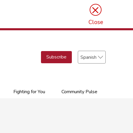
×
Close
Select
Subscribe
your
language
Fighting for You
Community Pulse