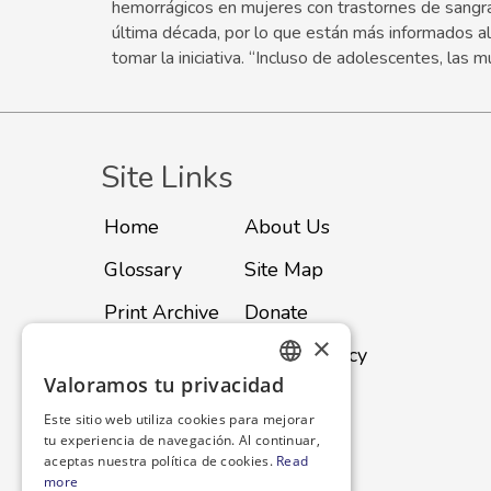
hemorrágicos en mujeres con trastornes de sangr
última década, por lo que están más informados a
tomar la iniciativa. “Incluso de adolescentes, las m
Site Links
Home
About Us
Glossary
Site Map
Print Archive
Donate
×
Advertise
Privacy Policy
Valoramos tu privacidad
ENGLISH
Subscribe
Contact
Este sitio web utiliza cookies para mejorar
SPANISH
tu experiencia de navegación. Al continuar,
aceptas nuestra política de cookies.
Read
more