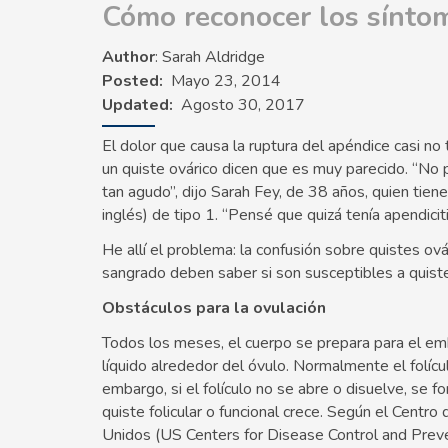
Cómo reconocer los síntom
Author
: Sarah Aldridge
Posted
Mayo 23, 2014
Updated
Agosto 30, 2017
El dolor que causa la ruptura del apéndice casi no 
un quiste ovárico dicen que es muy parecido. “No p
tan agudo”, dijo Sarah Fey, de 38 años, quien ti
inglés) de tipo 1. “Pensé que quizá tenía apendicit
He allí el problema: la confusión sobre quistes ov
sangrado deben saber si son susceptibles a quiste
Obstáculos para la ovulación
Todos los meses, el cuerpo se prepara para el em
líquido alrededor del óvulo. Normalmente el folícul
embargo, si el folículo no se abre o disuelve, se 
quiste folicular o funcional crece. Según el Cent
Unidos (US Centers for Disease Control and Preve