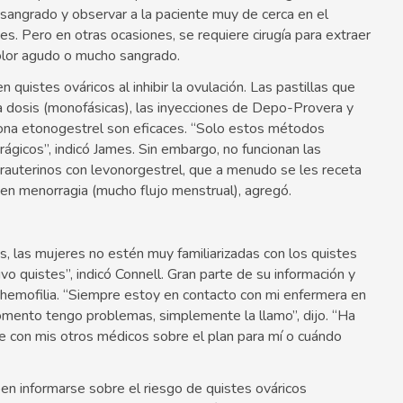
sangrado y observar a la paciente muy de cerca en el
es. Pero en otras ocasiones, se requiere cirugía para extraer
dolor agudo o mucho sangrado.
quistes ováricos al inhibir la ovulación. Las pastillas que
dosis (monofásicas), las inyecciones de Depo-Provera y
ona etonogestrel son eficaces. “Solo estos métodos
ágicos”, indicó James. Sin embargo, no funcionan las
intrauterinos con levonorgestrel, que a menudo se les receta
en menorragia (mucho flujo menstrual), agregó.
, las mujeres no estén muy familiarizadas con los quistes
 quistes”, indicó Connell. Gran parte de su información y
 hemofilia. “Siempre estoy en contacto con mi enfermera en
momento tengo problemas, simplemente la llamo”, dijo. “Ha
e con mis otros médicos sobre el plan para mí o cuándo
n informarse sobre el riesgo de quistes ováricos