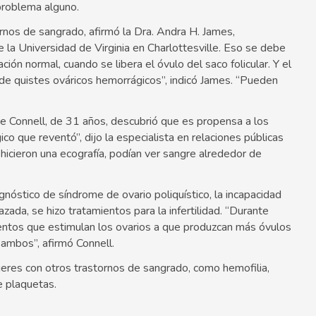
 problema alguno.
ornos de sangrado, afirmó la Dra. Andra H. James,
 la Universidad de Virginia en Charlottesville. Eso se debe
ción normal, cuando se libera el óvulo del saco folicular. Y el
de quistes ováricos hemorrágicos”, indicó James. “Pueden
oke Connell, de 31 años, descubrió que es propensa a los
co que reventó”, dijo la especialista en relaciones públicas
icieron una ecografía, podían ver sangre alrededor de
agnóstico de síndrome de ovario poliquístico, la incapacidad
azada, se hizo tratamientos para la infertilidad. “Durante
entos que estimulan los ovarios a que produzcan más óvulos
 ambos”, afirmó Connell.
eres con otros trastornos de sangrado, como hemofilia,
e plaquetas.