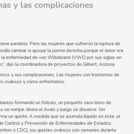
as y las complicaciones
tiene paralelo. Pero las mujeres que sufrieron la ruptura de
odía caminar ni apoyar la pierna derecha porque el dolor era
ene la enfermedad de von Willebrand (VWD por sus siglas en
is”, dijo la coordinadora de proyectos de Gilbert, Arizona.
áricos y sus complicaciones. Las mujeres con trastornos de
s ováricos y cómo enfrentarlos.
barazo formando un folículo, un pequeño saco lleno de
o se rompe, libera el óvulo y luego se disuelve. Sin
forma un quiste. A medida que se acumula líquido en este, el
ro de Control y Prevención de Enfermedades de Estados
ntion o CDC), los quistes ováricos son comunes durante