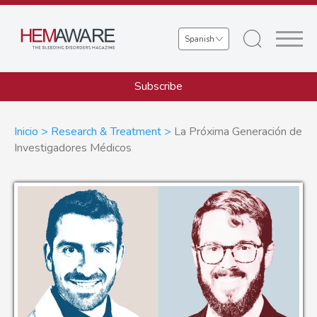
Skip
to
Select
main
your
content
language
Subscribe
Sobrescribir
Inicio
Research & Treatment
La Próxima Generación de
Investigadores Médicos
enlaces
de
ayuda
a
la
navegación