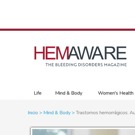
Skip
to
main
content
Primary
Life
Mind & Body
Women's Health
links
Sobrescribir
Inicio
Mind & Body
Trastornos hemorrágicos: Aut
enlaces