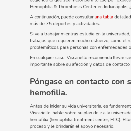
eligiendo lo que sea mejor para tu cuerpo”, explic
Hemophilia & Thrombosis Center en Indianápolis,
A continuación, puede consultar
una tabla
detallad
más de 75 deportes y actividades.
Si va a trabajar mientras estudia en la universidad
trabajos que requieren mucho esfuerzo, como el r
problemáticos para personas con enfermedades o 
En cualquier caso, Viscariello recomienda llevar s
importante sobre su afección y datos de contacto
Póngase en contacto con s
hemofilia.
Antes de iniciar su vida universitaria, es fundame
Viscariello, hable sobre su plan de ir a la universi
hemofilia (hemophilia treatment center, HTC). Ello
proceso y le brindarán el apoyo necesario.