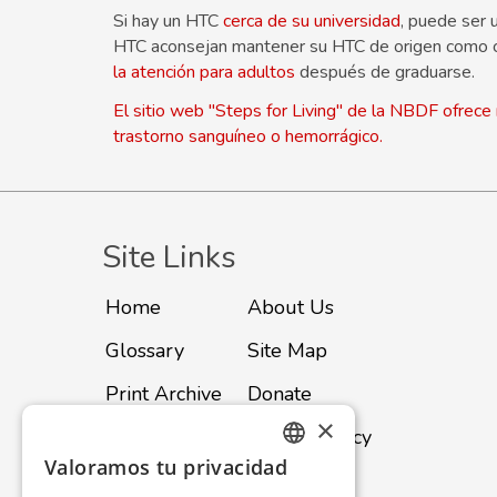
Si hay un HTC
cerca de su universidad
, puede ser 
HTC aconsejan mantener su HTC de origen como ce
la atención para adultos
después de graduarse.
El sitio web "Steps for Living" de la NBDF ofrece 
trastorno sanguíneo o hemorrágico.
Site Links
Home
About Us
Glossary
Site Map
Print Archive
Donate
×
Advertise
Privacy Policy
Valoramos tu privacidad
ENGLISH
Subscribe
Contact