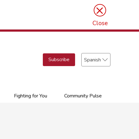
×
Close
Select
Subscribe
your
language
Fighting for You
Community Pulse