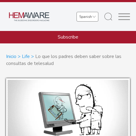
Skip
to
Select
main
your
content
language
Subscribe
Sobrescribir
Inicio
Life
Lo que los padres deben saber sobre las
consultas de telesalud
enlaces
de
ayuda
a
la
navegación