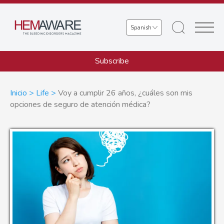
Skip
to
Select
main
your
content
language
Subscribe
Sobrescribir
Inicio
Life
Voy a cumplir 26 años, ¿cuáles son mis
opciones de seguro de atención médica?
enlaces
de
ayuda
a
la
navegación